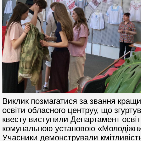
Виклик позмагатися за звання кращи
освіти обласного центруу, що згурту
квесту виступили Департамент освіти
комунальною установою «Молодіжни
Учасники демонстрували кмітливість