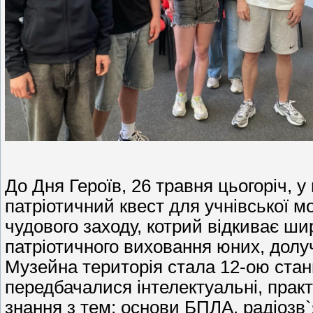
До Дня Героїв, 26 травня цьогоріч, 
патріотичний квест для учнівської мо
чудового заходу, котрий відкиває ши
патріотичного виховання юних, долуч
Музейна територія стала 12-ою станц
передбачалися інтелектуальні, практ
знання з тем: основи БПЛА, радіозв