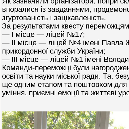
Як зазначили організатори, попри ск
впоралися із завданнями, продемонс
згуртованість і зацікавленість.
За результатами квесту переможцям
— І місце — ліцей №17;
— ІІ місце — ліцей №4 імені Павла 
прикордонної служби України;
— ІІІ місце — ліцей №1 імені Волод
Команди-переможці були нагороджен
освіти та науки міської ради. Та, бе
ще одним етапом та поштовхом для 
уміння, приємні емоції та життєві ур