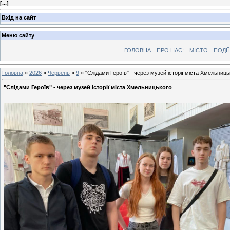
[
...
]
Вхід на сайт
Меню сайту
ГОЛОВНА
ПРО НАС:
МІСТО
ПОДІЇ
Головна
»
2026
»
Червень
»
9
» "Слідами Героїв" - через музей історії міста Хмельниць
"Слідами Героїв" - через музей історії міста Хмельницького