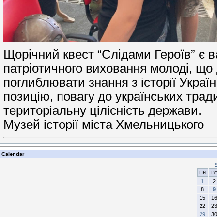
Щорічний квест “Слідами Героїв” є
патріотичного виховання молоді, щ
поглиблювати знання з історії Украї
позицію, повагу до українських тради
територіальну цілісність держави.
Музей історії міста Хмельницького
Calendar
Пн
Вт
1
2
8
9
15
16
22
23
29
30