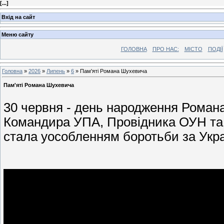
[
...
]
Вхід на сайт
Меню сайту
ГОЛОВНА
ПРО НАС:
МІСТО
ПОДІЇ
Головна
»
2026
»
Липень
»
6
» Пам'яті Романа Шухевича
Пам'яті Романа Шухевича
30 червня - день народження Романа
Командира УПА, Провідника ОУН та 
стала уособленням боротьби за Укр