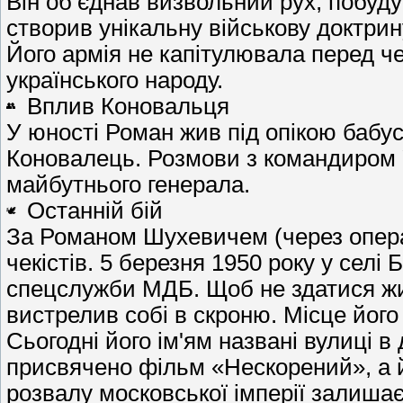
Він об’єднав визвольний рух, побуду
створив унікальну військову доктрин
Його армія не капітулювала перед 
українського народу.
Вплив Коновальця
У юності Роман жив під опікою бабус
Коновалець. Розмови з командиром
майбутнього генерала.
Останній бій
За Романом Шухевичем (через опера
чекістів. 5 березня 1950 року у сел
спецслужби МДБ. Щоб не здатися жи
вистрелив собі в скроню. Місце його
Сьогодні його ім'ям названі вулиці в 
присвячено фільм «Нескорений», а й
розвалу московської імперії залиша