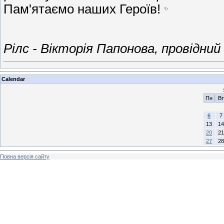
Пам'ятаємо наших Героїв!
Рілс - Вікторія Папонова, провідни
Calendar
Пн
Вт
6
7
13
14
20
21
27
28
Повна версія сайту