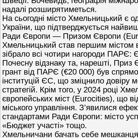
Швеції. Вочевидь, географія міжнар
надалі розширятиметься.
На сьогодні місто Хмельницький є о
України, що підтверджується найви
Ради Європи — Призом Європи (Europ
Хмельницький став першим містом в У
зібрало всі чотири нагороди ПАРЄ:
Почесну відзнаку та, нарешті, Приз
грант від ПАРЄ (€20 000) був спрямо
інституцій ЄС, що зміцнило довіру м
стратегій. Крім того, у 2024 році Хм
європейських міст (Eurocities), що 
міського управління. З’явилися ефек
стандартами Ради Європи: місто ус
«Бюджет участі» тощо.
Хмельничани бачать себе мешканцями