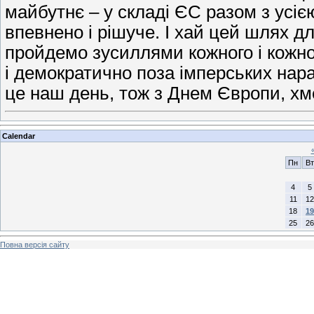
майбутнє – у складі ЄС разом з усіє
впевнено і рішуче. І хай цей шлях д
пройдемо зусиллями кожного і кожно
і демократично поза імперських нар
це наш день, тож з Днем Європи, х
Calendar
Пн
Вт
4
5
11
12
18
19
25
26
Повна версія сайту