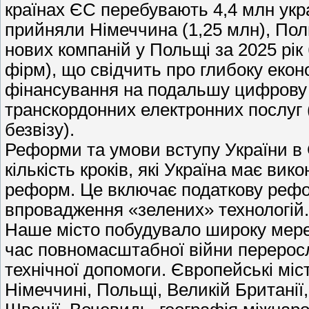
країнах ЄС перебувають 4,4 млн укр
прийняли Німеччина (1,25 млн), Польщ
нових компаній у Польщі за 2025 рік 
фірм), що свідчить про глибоку екон
фінансування на подальшу цифрову
транскордонних електронних послуг
безвізу).
Реформи та умови вступу України в Є
кількість кроків, які Україна має ви
реформ. Це включає податкову рефор
впровадження «зелених» технологій.
Наше місто побудувало широку мереж
час повномасштабної війни переросл
технічної допомоги. Європейські мі
Німеччині, Польщі, Великій Британії, Л