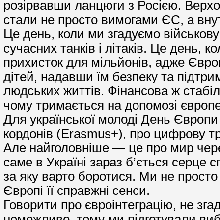
розірвавши ланцюги з Росією. Верхо
стали не просто вимогами ЄС, а вну
Це день, коли ми згадуємо військов
сучасних танків і літаків. Це день, 
прихисток для мільйонів, адже Європ
дітей, надавши їм безпеку та підтри
людських життів. Фінансова ж стабіль
чому тримається на допомозі європе
Для української молоді День Європи
кордонів (Erasmus+), про цифрову т
Але найголовніше — це про мир через
саме в Україні зараз б’ється серце с
за яку варто боротися. Ми не прос
Європі її справжні сенси.
Говорити про євроінтеграцію, не зга
неможливо, тому ми підготували вибі