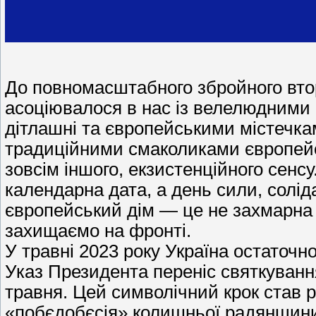
До повномасштабного збройного вто
асоціювалося в нас із велелюдними
дітлашні та європейськими містечка
традиційними смаколиками європейсь
зовсім іншого, екзистенційного сенсу
календарна дата, а день сили, солід
європейський дім — це не захмарна 
захищаємо на фронті.
У травні 2023 року Україна остаточн
Указ Президента переніс святкуванн
травня. Цей символічний крок став 
«побєдобєсія» колишньої радянщини 