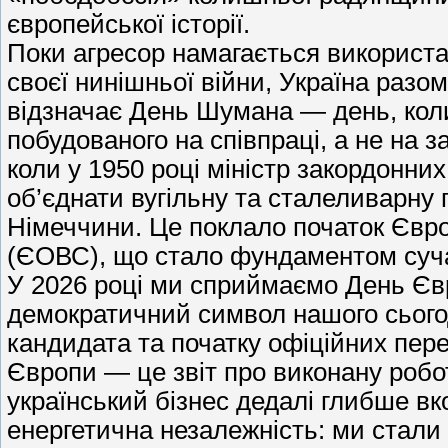
європейської історії.
Поки агресор намагається використ
своєї нинішньої війни, Україна раз
відзначає День Шумана — день, кол
побудованого на співпраці, а не на з
коли у 1950 році міністр закордонн
об’єднати вугільну та сталеливарну 
Німеччини. Це поклало початок Євро
(ЄОВС), що стало фундаментом суча
У 2026 році ми сприймаємо День Єв
демократичний символ нашого сьогод
кандидата та початку офіційних пер
Європи — це звіт про виконану роботу
український бізнес дедалі глибше в
енергетична незалежність: ми стали