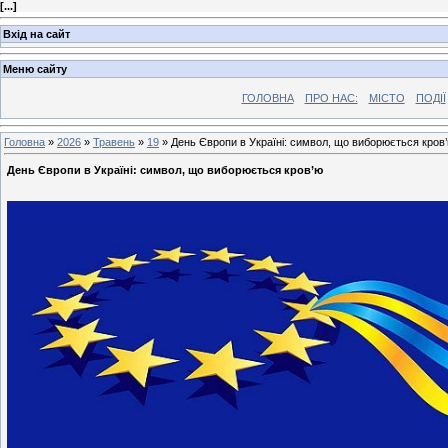
[
...
]
Вхід на сайт
Меню сайту
ГОЛОВНА
ПРО НАС:
МІСТО
ПОДІЇ
Головна
»
2026
»
Травень
»
19
» День Європи в Україні: символ, що виборюється кров
День Європи в Україні: символ, що виборюється кров’ю