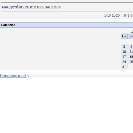
МАНДРУЙМО РАЗОМ ШРІ-ЛАНКОЮ!
1-10
11-20
...
841-8
Calendar
Пн
Вт
3
4
10
11
17
18
24
25
31
Повна версія сайту