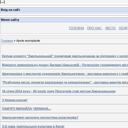
[
...
]
Вхід на сайт
Меню сайту
ГОЛОВНА
ПРО НАС:
МІСТО
ПОДІЇ
Головна
»
Архів матеріалів
Екіпаж корвету "Хмельницький" подякував хмельничанам за підтримку у нелег
Відкрито меморіальну дошку Дагмарі Царьковій - Почесному громадянину міс
Шевченкіана у мистецтві художників Хмельниччини - виставка живопису і графік
"Розбудова міста: проекти реалізовані та нереалізовані" - виставка макетів м
16 січня 2014 року - 60 років тому Проскурів став містом Хмельницьким
З Новим роком!
ПАМ'ЯТІ МИХАЙЛА ЧЕКМАНА...
Хмельниччині загрожує екологічна катастрофа?
3-D парк трипільської культури в Києві